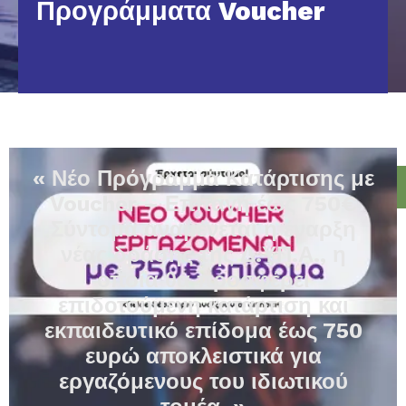
Προγράμματα Voucher
« Νέο Πρόγραμμα Κατάρτισης με
Voucher – Επιταγή έως 750€
Σύντομα αναμένεται η έναρξη
νέας δράσης της Δ.ΥΠ.Α., η
οποία θα προσφέρει
επιδοτούμενη κατάρτιση και
εκπαιδευτικό επίδομα έως 750
ευρώ αποκλειστικά για
εργαζόμενους του ιδιωτικού