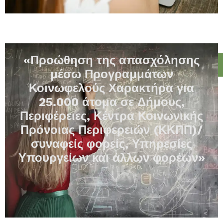
«Προώθηση της απασχόλησης
μέσω Προγραμμάτων
Κοινωφελούς Χαρακτήρα για
25.000 άτομα σε Δήμους,
Περιφέρειες, Κέντρα Κοινωνικής
Πρόνοιας Περιφερειών (ΚΚΠΠ)/
συναφείς φορείς, Υπηρεσίες
Υπουργείων και άλλων φορέων»