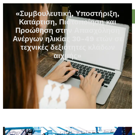
«Συμβουλευτική, Υποστήριξη,
Κατάρτιση, Πιστοποίηση και
Προώθηση στην Απασχόληση
Ανέργων ηλικίας 30-49 ετών σε
τεχνικές δεξιότητες κλάδων
αιχμής»