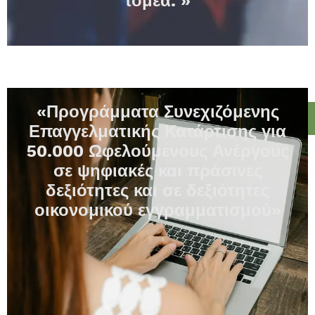
τομέα. »
«Προγράμματα Συνεχιζόμενης
Επαγγελματικής Κατάρτισης για
50.000 Ωφελούμενους Ανέργους
σε ψηφιακές και πράσινες
δεξιότητες και σε δεξιότητες
οικονομικού εγγραμματισμού»