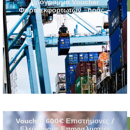
Πρόγραμμα Voucher
Φορτοεκφορτωτών Ξηράς –
Λιμένος
Voucher 600€ Επιστήμονες /
Ελεύθερους Επαγγελματίες