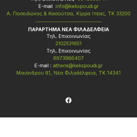
Ε-mail
info@kekspoudi.gr
Α. Ποσειδώνος & Κασούτσα, Κίρρα Ιτέας, ΤΚ 33200
ΠΑΡΑΡΤΗΜΑ ΝΕΑ ΦΙΛΑΔΕΛΦΕΙΑ
Τηλ. Επικοινωνίας
2102531651
Τηλ. Επικοινωνίας
6973986407
Ε-mail :
athens@kekspoudi.gr
Μαιάνδρου 81, Νέα Φιλαδέλφεια, ΤΚ 14341
Σχετικά Με Εμάς
Δήλωση Ενδιαφέροντος