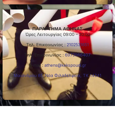
ΠΑΡΑΡΤΗΜΑ ΑΘΗΝΑΣ
Ώρες Λειτουργίας 09:00 – 20:00
Τηλ. Επικοινωνίας :
2102531651
Τηλ. Επικοινωνίας :
6973986407
Ε-mail :
athens@kekspoudi.gr
Μαιάνδρου 81, Νέα Φιλαδέλφεια, ΤΚ 14341