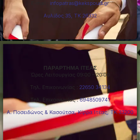
Ε-mail :
infopatras@kekspoudi.gr
Αυλίδος 35, ΤΚ 26332
ΠΑΡΑΡΤΗΜΑ ΙΤΕΑΣ
Ώρες Λειτουργίας 09:00 – 20:00
Τηλ. Επικοινωνίας :
22650 34134
Τηλ. Επικοινωνίας :
6948509741
Α. Ποσειδώνος & Κασούτσα, Κίρρα Ιτέας, ΤΚ 33200