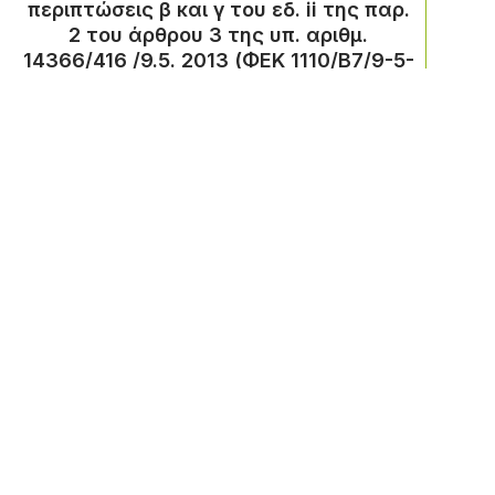
περιπτώσεις β και γ του εδ. ii της παρ.
2 του άρθρου 3 της υπ. αριθμ.
14366/416 /9.5. 2013 (ΦΕΚ 1110/Β7/9-5-
2013), βάσει της Κ.Υ.Α Αριθμ. οίκ.
20303/383/2017 (ΦΕΚ 1623/
Β/11.5.2017) , όπως αυτές ισχύουν
Σε ποιους απευθύνεται
Η δράση αφορά στην παροχή
θεωρητικής κατάρτισης σε 80.000
ανέργους ηλικίας άνω των 18 ετών,
που θα οδηγεί σε απόκτηση ψηφιακών
και «πράσινων» γνώσεων και
δεξιοτήτων και αντίστοιχη
πιστοποίηση μέσω ανεξάρτητων
φορέων πιστοποίησης.
Αιτήσεις Προγράμματος
Οι αιτήσεις θα αξιολογηθούν από