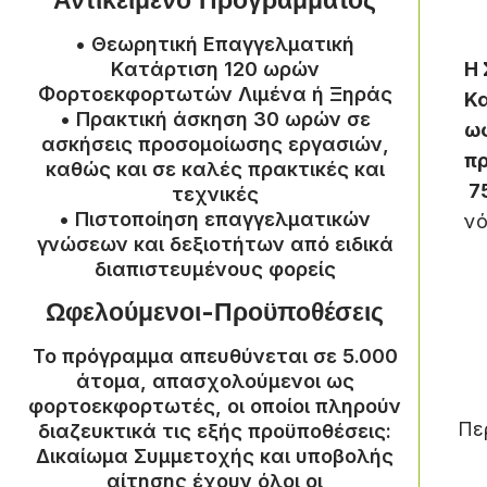
Αντικείμενο Προγράμματος
• Θεωρητική Eπαγγελματική
Kατάρτιση 120 ωρών
Η 
Φορτοεκφορτωτών Λιμένα ή Ξηράς
Κ
• Πρακτική άσκηση 30 ωρών σε
ω
ασκήσεις προσομοίωσης εργασιών,
π
καθώς και σε καλές πρακτικές και
7
τεχνικές
• Πιστοποίηση επαγγελματικών
νό
γνώσεων και δεξιοτήτων από ειδικά
διαπιστευμένους φορείς
Ωφελούμενοι-Προϋποθέσεις
Το πρόγραμμα απευθύνεται σε 5.000
άτομα, απασχολούμενοι ως
φορτοεκφορτωτές, οι οποίοι πληρούν
Πε
διαζευκτικά τις εξής προϋποθέσεις:
Δικαίωμα Συμμετοχής και υποβολής
αίτησης έχουν όλοι οι